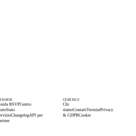
iamone
.
i,
ISORSE
CEREMLY
uida RSVP
Centro
Chi
iuto
Stato
siamo
Contatti
Termini
Privacy
ervizio
Changelog
API per
& GDPR
Cookie
artner