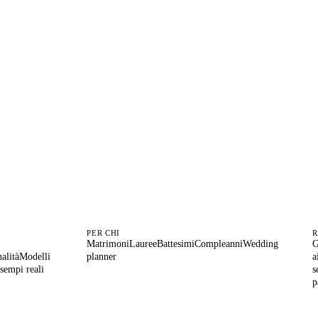
zi per mestiere?
Parl
telier costa 24 euro al mese, eventi e ospiti illimitati. Demo di 30 minut
senza impegno.
Parla con noi
Vedi i prezzi
PER CHI
R
Matrimoni
Lauree
Battesimi
Compleanni
Wedding
G
alità
Modelli
planner
a
sempi reali
s
p