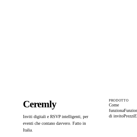
Organiz
A
Ceremly
PRODOTTO
Come
funziona
Funzion
di invito
Prezzi
E
Inviti digitali e RSVP intelligenti, per
eventi che contano davvero. Fatto in
Italia.