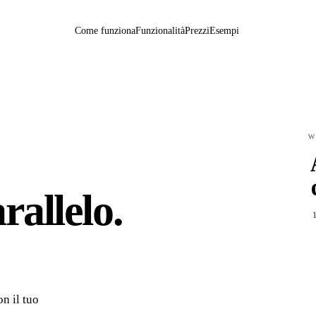
Come funziona
Funzionalità
Prezzi
Esempi
W
rallelo.
1
n il tuo