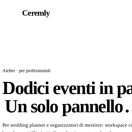
Ceremly
Atelier · per professionisti
Dodici eventi in pa
Un solo pannello
.
Per wedding planner e organizzatori di mestiere: workspace co