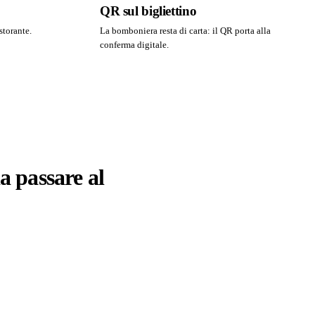
QR sul bigliettino
storante.
La bomboniera resta di carta: il QR porta alla
conferma digitale.
a passare al