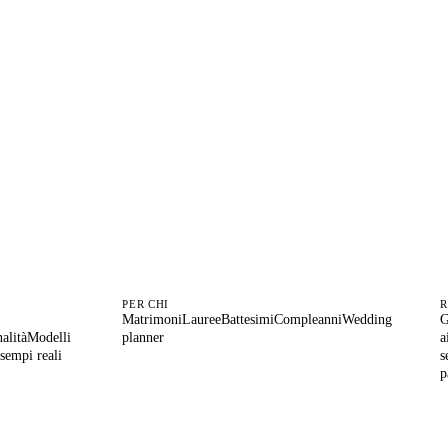
 prossimo evento
parte 
Crea il tuo primo invito in cinque minuti. Trenta ospiti gratis, per sempre
Inizia gratis
Guarda un esempio
PER CHI
R
Matrimoni
Lauree
Battesimi
Compleanni
Wedding
G
alità
Modelli
planner
a
sempi reali
s
p