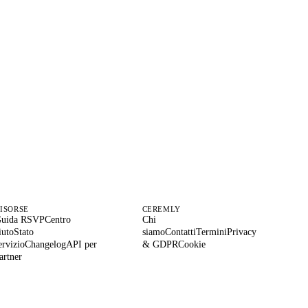
da qui
.
.
ISORSE
CEREMLY
uida RSVP
Centro
Chi
iuto
Stato
siamo
Contatti
Termini
Privacy
ervizio
Changelog
API per
& GDPR
Cookie
artner