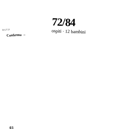
72/84
RSVP
ospiti · 12 bambini
Conferma →
03