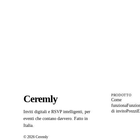
Il tuo
Ceremly
PRODOTTO
Come
funziona
Funzion
di invito
Prezzi
E
Inviti digitali e RSVP intelligenti, per
eventi che contano davvero. Fatto in
Italia.
© 2026 Ceremly